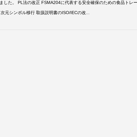
した。 PL法の改正 FSMA204に代表する安全確保のための食品トレ
シンボル移行 取扱説明書のISO/IECの改...