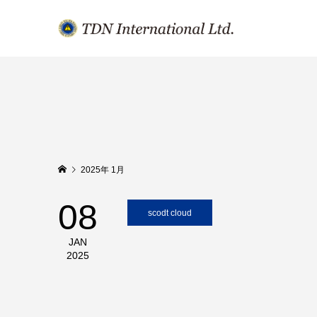
2025年 1月
08
scodt cloud
JAN
2025