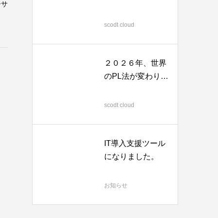
ーサ
めの機能停止
2026.03.12
scodt cloud
２０２６年、世界
のPL法が変わりま
す！
2025.12.28
scodt cloud
IT導入支援ツール
になりました。
2025.07.31
お知らせ