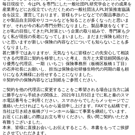
毎日現役で、今はPL を専門にした一般社団PL研究学会とその成果を
産業界などにお役立ていただくための一般社団法人PL対策推進協議
会を設立、運営しております。皆様もテレビなどでの製品事故のこ
とや製品自主回収やリコールなどを知ることが多くなったと思いま
すが、それが今の私の専門分野になりました。製品事故をなくすこ
とが私の目指してきたPL対策という企業の取り組みで、専門家も少
なく私が現役の長老になってしまいました。まだまだ保険も続けた
いと思いますが新しい保険の内容などについても知らないことも多
くなりました。
甚だ勝手ではありますが、元気なうちに皆様がこの先安心して相談
できる代理店に契約を移管したいと考え、当方と大変信頼関係があ
り優秀な代理店、一期（いちご）保険事務所（板橋区板橋１丁目）
の石井社長にお願いし、担当は保険会社研修生時代の同期の最も頼
りになる大橋様にお任せすることになりました。
※契約中の保険内容などは別紙をご参照ください。
ご契約を他の代理店に変更することをご希望される場合は当方に誠
に勝手ながら手続きの関係上、2021年11月5日までに私と秦のスマ
ホ電話番号をご利用ください。スマホからでしたらメッセージでご
連絡いただければこちらから返信申し上げます。FAXでも結構です。
当社は引き続き板橋グリーンホール脇にて事業を継続しています。
お近くにお越しの際はお立ち寄りください。長い間ご契約いただき
有難うございました。
本来、皆様に直接お会いしお伝えするところ、本書をもってご挨拶
とさせていただきます。