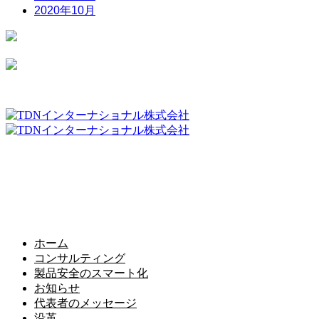
2020年10月
TDNインターナショナル株式会社
〒173-0023 東京都板橋区大山町39−5 フローラル大栄202
TEL：03-3962-5515
Mail：info@tdn-japan.com
ホーム
コンサルティング
製品安全のスマート化
お知らせ
代表者のメッセージ
沿革