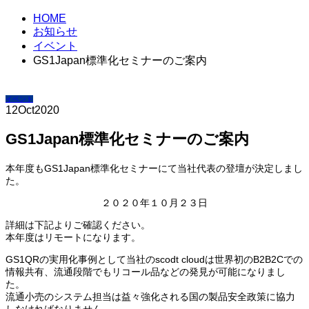
HOME
お知らせ
イベント
GS1Japan標準化セミナーのご案内
イベント
12
Oct
2020
GS1Japan標準化セミナーのご案内
本年度もGS1Japan標準化セミナーにて当社代表の登壇が決定しまし
た。
２０２０年１０月２３日
詳細は下記よりご確認ください。
本年度はリモートになります。
GS1QRの実用化事例として当社のscodt cloudは世界初のB2B2Cでの
情報共有、流通段階でもリコール品などの発見が可能になりまし
た。
流通小売のシステム担当は益々強化される国の製品安全政策に協力
しなければなりません。