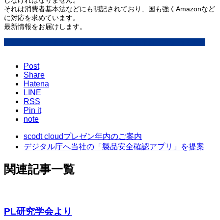
それは消費者基本法などにも明記されており、国も強くAmazonなど
に対応を求めています。
最新情報をお届けします。
『GS1標準によるオムニチャネル環境の業務革新2020』セミナー
Post
Share
Hatena
LINE
RSS
Pin it
note
scodt cloudプレゼン年内のご案内
デジタル庁へ当社の「製品安全確認アプリ」を提案
関連記事一覧
PL研究学会より