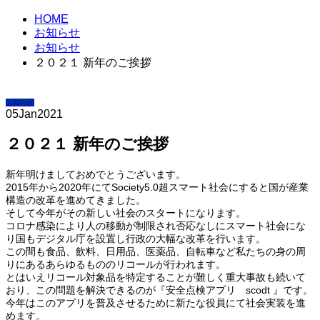
HOME
お知らせ
お知らせ
２０２１ 新年のご挨拶
お知らせ
05
Jan
2021
２０２１ 新年のご挨拶
新年明けましておめでとうございます。
2015年から2020年にてSociety5.0超スマート社会にすると国が産業
構造の改革を進めてきました。
そして今年がその新しい社会のスタートになります。
コロナ感染により人の移動が制限され否応なしにスマート社会にな
り国もデジタル庁を設置し行政の大幅な改革を行います。
この間も食品、飲料、日用品、医薬品、自転車など私たちの身の周
りにあるあらゆるもののリコールが行われます。
とはいえリコール対象品を特定することが難しく重大事故も続いて
おり、この問題を解決できるのが『安全点検アプリ scodt 』です。
今年はこのアプリを普及させるために新たな役員にて社会実装を進
めます。