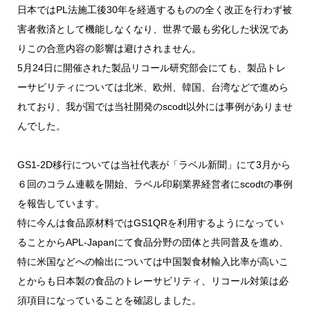
日本ではPL法施工後30年を経過するものの全く改正を行わず被
害者救済として機能しなくなり、世界で最も劣化した状況であ
りこの合意内容の影響は避けされません。
5月24日に開催された製品リコール研究部会にても、製品トレ
ーサビリティについては北米、欧州、韓国、台湾などで進めら
れており、我が国では当社開発のscodt以外には事例がありませ
んでした。
GS1-2D移行については当社代表が「ラベル新聞」にて3月から
６回のコラム連載を開始、ラベル印刷業界経営者にscodtの事例
を報告しています。
特に今んは食品原材料ではGS1QRを利用するようになってい
ることからAPL-Japanにて食品分野の団体と共同普及を進め、
特に米国などへの輸出については中国製食材輸入比率が高いこ
とからも日本製の食品のトレーサビリティ、リコール対策は必
須項目になっていることを確認しました。